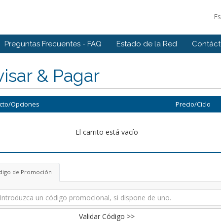
E
Preguntas Frecuentes - FAQ
Estado de la Red
Contác
isar & Pagar
cto/Opciones
Precio/Ciclo
El carrito está vacío
digo de Promoción
Validar Código >>